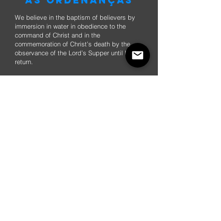
AS ORDENANÇAS
We believe in the baptism of believers by
immersion in water in obedience to the
command of Christ and in the
commemoration of Christ’s death by the
observance of the Lord’s Supper until His
return.
A MISSÃO
Cremos que o Evangelho responde às
necessidades do ser humano como um
todo, e que, por isso, a Igreja é
comissionada a pregar o Evangelho ao
mundo e a exercer um ministério de cura e
libertação, respondendo às necessidades
espirituais e físicas da humanidade.
O REI QUE HÁ DE
VIR
Cremos no regresso pessoal, físico e