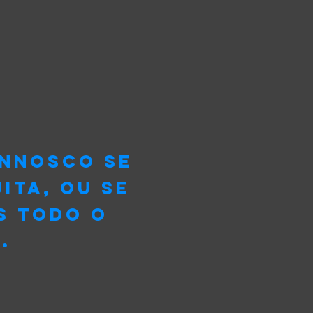
onnosco se
ita, ou se
s todo o
.