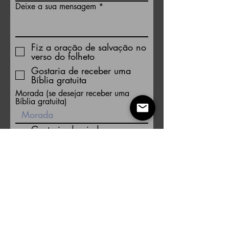
Deixe a sua mensagem
Fiz a oração de salvação no
verso do folheto
Gostaria de receber uma
Bíblia gratuita
Morada (se desejar receber uma
Bíblia gratuita)
Gostaria de ajuda para
encontrar uma boa igreja
Li a política de privacidade
(abaixo)
Enviar