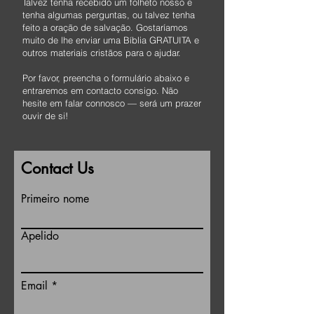
Talvez tenha recebido um folheto nosso e
tenha algumas perguntas, ou talvez tenha
feito a oração de salvação. Gostaríamos
muito de lhe enviar uma Bíblia GRATUITA e
outros materiais cristãos para o ajudar.
Por favor, preencha o formulário abaixo e
entraremos em contacto consigo. Não
hesite em falar connosco — será um prazer
ouvir de si!
Contact Us
Primeiro nome
Apelido
Email